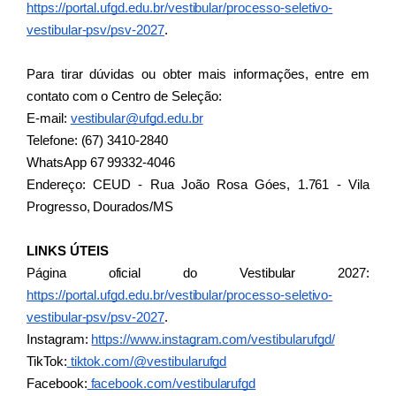
https://portal.ufgd.edu.br/vestibular/processo-seletivo-
vestibular-psv/psv-2027
.
Para tirar dúvidas ou obter mais informações, entre em 
contato com o Centro de Seleção: 
E-mail: 
vestibular@ufgd.edu.br
Telefone: (67) 3410-2840
WhatsApp 67 99332-4046 
Endereço: CEUD - Rua João Rosa Góes, 1.761 - Vila 
Progresso, Dourados/MS 
LINKS ÚTEIS
Página oficial do Vestibular 2027: 
https://portal.ufgd.edu.br/vestibular/processo-seletivo-
vestibular-psv/psv-2027
.
Instagram: 
https://www.instagram.com/vestibularufgd/
TikTok:
 tiktok.com/@vestibularufgd
Facebook:
 facebook.com/vestibularufgd