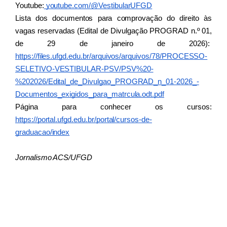
Youtube:
 youtube.com/@VestibularUFGD
Lista dos documentos para comprovação do direito às 
vagas reservadas (Edital de Divulgação PROGRAD n.º 01, 
de 29 de janeiro de 2026):  
https://files.ufgd.edu.br/arquivos/arquivos/78/PROCESSO-
SELETIVO-VESTIBULAR-PSV/PSV%20-
%202026/Edital_de_Divulgao_PROGRAD_n_01-2026_-
Documentos_exigidos_para_matrcula.odt.pdf
Página para conhecer os cursos: 
https://portal.ufgd.edu.br/portal/cursos-de-
graduacao/index
Jornalismo ACS/UFGD