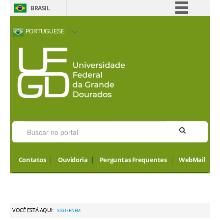
BRASIL
Simplifique!
PORTUGUESE
Comunica BR
ACESSIBILIDADE
ALTO CONTRASTE
MAPA DO SITE
INTERNATIONAL
Participe
VISITORS
Acesso à informação
Legislação
Canais
Contatos
Ouvidoria
Perguntas Frequentes
WebMail
VOCÊ ESTÁ AQUI:
SISU / ENEM