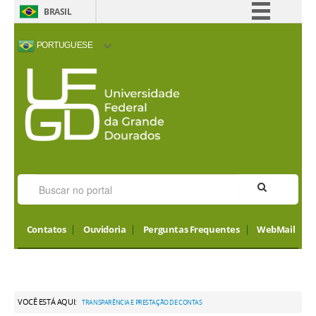
BRASIL
Simplifique!
PORTUGUESE
Comunica BR
ACESSIBILIDADE
ALTO CONTRASTE
MAPA DO SITE
INTERNATIONAL
Participe
VISITORS
Acesso à informação
Legislação
Canais
Contatos
Ouvidoria
Perguntas Frequentes
WebMail
VOCÊ ESTÁ AQUI:
TRANSPARÊNCIA E PRESTAÇÃO DE CONTAS