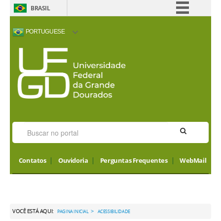
BRASIL
Simplifique!
PORTUGUESE
Comunica BR
ACESSIBILIDADE
ALTO CONTRASTE
MAPA DO SITE
INTERNATIONAL
Participe
VISITORS
Acesso à informação
Legislação
Canais
Contatos
Ouvidoria
Perguntas Frequentes
WebMail
VOCÊ ESTÁ AQUI:
>
PAGINA INICIAL
ACESSIBILIDADE