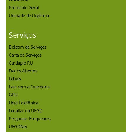
Protocolo Geral
Unidade de Urgência
Serviços
Boletim de Serviços
Carta de Serviços
Cardápio RU
Dados Abertos
Editais
Fale com a Ouvidoria
GRU
Lista Telefônica
Localize na UFGD
Perguntas Frequentes
UFGDNet