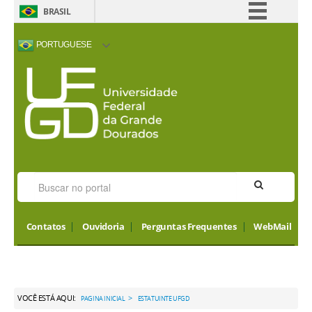
BRASIL
Simplifique!
PORTUGUESE
Comunica BR
ACESSIBILIDADE
ALTO CONTRASTE
MAPA DO SITE
INTERNATIONAL
Participe
VISITORS
Acesso à informação
Legislação
Canais
Contatos
Ouvidoria
Perguntas Frequentes
WebMail
VOCÊ ESTÁ AQUI:
>
PAGINA INICIAL
ESTATUINTE UFGD