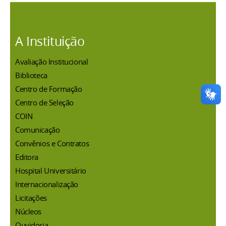
A Instituição
Avaliação Institucional
Biblioteca
Centro de Formação
Centro de Seleção
COIN
Comunicação
Convênios e Contratos
Editora
Hospital Universitário
Internacionalização
Licitações
Núcleos
Ouvidoria