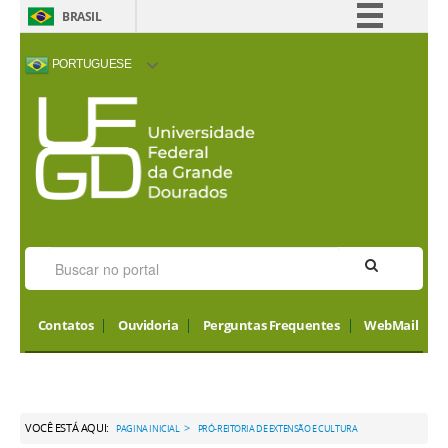
BRASIL
Simplifique!
PORTUGUESE
Comunica BR
ACESSIBILIDADE
ALTO CONTRASTE
MAPA DO SITE
INTERNATIONAL
Participe
VISITORS
Acesso à informação
Legislação
Canais
Contatos
Ouvidoria
Perguntas Frequentes
WebMail
VOCÊ ESTÁ AQUI:
>
PAGINA INICIAL
PRÓ-REITORIA DE EXTENSÃO E CULTURA