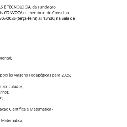
AS E TECNOLOGIA
, da Fundação
ais
CONVOCA
os membros do Conselho
/05/2026
(
terça
-feira)
às
1
3
h
30
, na Sala de
iental;
Apoio às Viagens Pedagógicas para 2026;
matriculados;
erno);
o;
ção Científica e Matemática -
e Matemática;