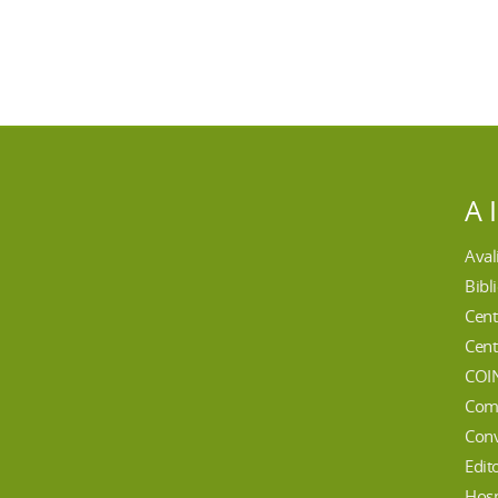
A 
Aval
Bibl
Cent
Cent
COI
Com
Conv
Edit
Hosp