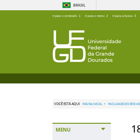
BRASIL
Ir para o conteúdo
1
Ir para o menu
2
Ir para a busca
3
VOCÊ ESTÁ AQUI:
>
PAGINA INICIAL
FACULDADE DE CIÊNCIAS
1
MENU