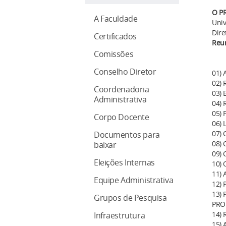
O
PR
A Faculdade
Univ
Dire
Certificados
Reu
Comissões
Conselho Diretor
01) 
02) 
Coordenadoria
03) 
Administrativa
04) 
05) 
Corpo Docente
06) 
07) 
Documentos para
08) 
baixar
09) 
Eleições Internas
10) 
11) 
Equipe Administrativa
12) 
13) 
Grupos de Pesquisa
PRO
14) 
Infraestrutura
15) 