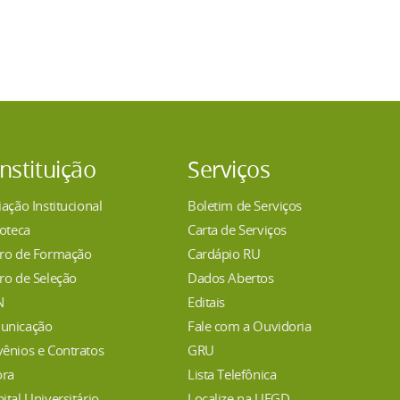
Instituição
Serviços
iação Institucional
Boletim de Serviços
ioteca
Carta de Serviços
ro de Formação
Cardápio RU
ro de Seleção
Dados Abertos
N
Editais
unicação
Fale com a Ouvidoria
ênios e Contratos
GRU
ora
Lista Telefônica
ital Universitário
Localize na UFGD