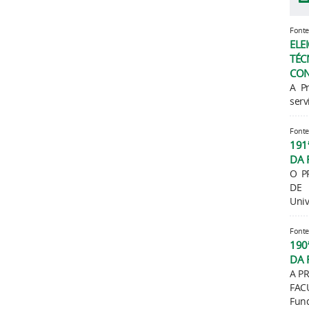
Fonte
EL
TÉ
CON
A Pr
serv
Fonte
191
DA 
O P
DE 
Univ
Fonte
190
DA 
A P
FAC
Fund