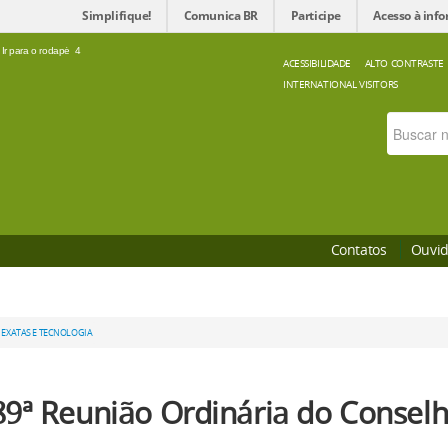
Simplifique!
Comunica BR
Participe
Acesso à inf
Ir para o rodapé
4
ACESSIBILIDADE
ALTO CONTRASTE
INTERNATIONAL VISITORS
Contatos
Ouvid
 EXATAS E TECNOLOGIA
89ª Reunião Ordinária do Conselh