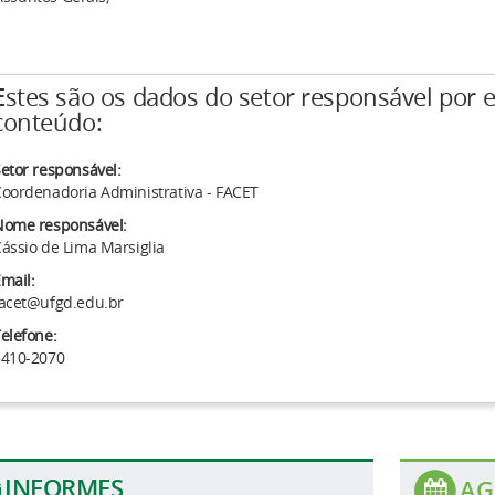
Estes são os dados do setor responsável por e
conteúdo:
etor responsável:
oordenadoria Administrativa - FACET
Nome responsável:
ássio de Lima Marsiglia
mail:
acet@ufgd.edu.br
elefone:
3410-2070
INFORMES
AG