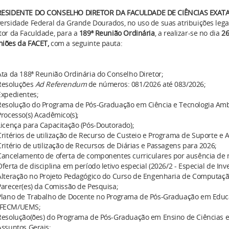
ESIDENTE
DO CONSELHO DIRETOR
DA FACULDADE DE CIÊNCIAS EXAT
ersidade Federal da Grande Dourados, no uso de suas atribuições leg
tor da Faculdade, para a
189
ª Reunião
O
rdinária
, a realizar-se no dia
26
niões da FACET
,
com a seguinte pauta:
Ata da 188ª Reunião Ordinária do Conselho Diretor;
Resoluções
Ad Referendum
de números: 081/2026 até 083/2026;
Expedientes;
Resolução do Programa de Pós-Graduação em Ciência e Tecnologia Amb
Processo(s) Acadêmico(s);
Licença para Capacitação (Pós-Doutorado);
Critérios de utilização de Recurso de Custeio e Programa de Suporte e 
Critério de utilização de Recursos de Diárias e Passagens para 2026;
Cancelamento de oferta de componentes curriculares por ausência de 
Oferta de disciplina em período letivo especial (2026/2 - Especial de Inv
Alteração no Projeto Pedagógico do Curso de Engenharia de Computaçã
Parecer(es) da Comissão de Pesquisa;
Plano de Trabalho de Docente no Programa de Pós-Graduação em Educa
FECM/UEMS;
Resolução(ões) do Programa de Pós-Graduação em Ensino de Ciências 
Assuntos Gerais;